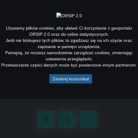
Toggle
navigati
Używamy plików cookies, aby ułatwić Ci korzystanie z geoportalu
ORSIP 2.0 oraz do celów statystycznych.
Jeśli nie blokujesz tych plików, to zgadzasz się na ich użycie oraz
Nowe dane w aplikacji Marszałkowski
zapisanie w pamięci urządzenia.
Konkurs
Pamiętaj, że możesz samodzielnie zarządzać cookies, zmieniając
ustawienia przeglądarki.
W aplikacji Marszałkowski Konkurs "Inicjatywa Sołecka" zostały
Przetwarzanie części danych może być powierzone innym partnerom.
opublikowane dane dla roku 2023.
Zamknij komunikat
Facebook
Youtube
LinkedIn